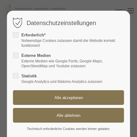
MENU
Login
Datenschutzeinstellungen
Benutzername
Erforderlich*
Notwendige Cookies zulassen damit die Website korrekt
funktioniert
LICHT- UND LASERTHERAPIE
Passwort
Externe Medien
Externe Medien wie Google Fonts, Google Maps,
OpenStreetMap und Youtube zulassen
INFOS LICHT- UND LASERTHERAPIE
Statistik
Laserhaarentfernung
Google Analytics und Matomo Analytics zulassen
Anmelden
Teleangiektasien, Couperose,
Angiome und Hämangiome
Register
|
Lost your password?
Aktive Akne
Aknenarben
Support
Pigmentflecken, Tattoos, Permanent
Lorem ipsum dolor sit amet:
Technisch erforderliche Cookies werden immer geladen.
Make-up